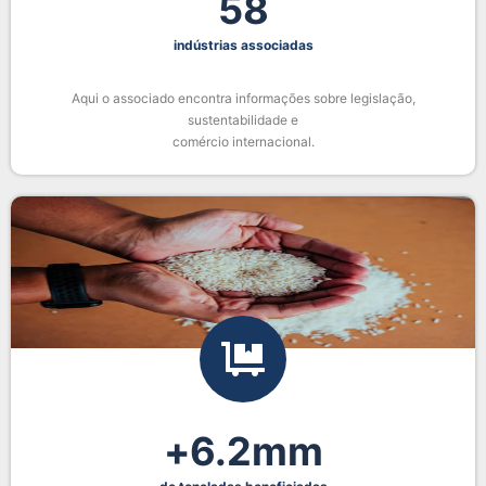
58
indústrias associadas
Aqui o associado encontra informações sobre legislação,
sustentabilidade e
comércio internacional.
+
6.2
mm